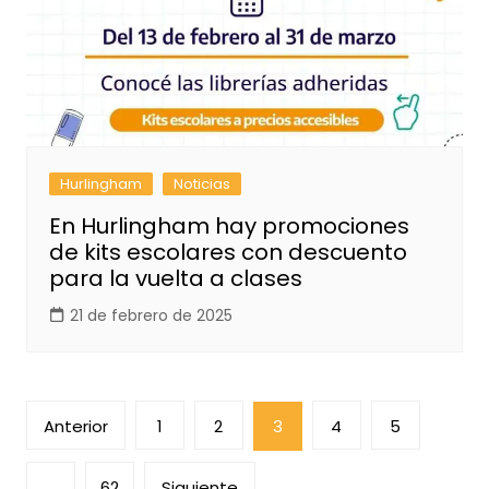
Hurlingham
Noticias
En Hurlingham hay promociones
de kits escolares con descuento
para la vuelta a clases
21 de febrero de 2025
Paginación
Anterior
1
2
3
4
5
de
entradas
…
62
Siguiente