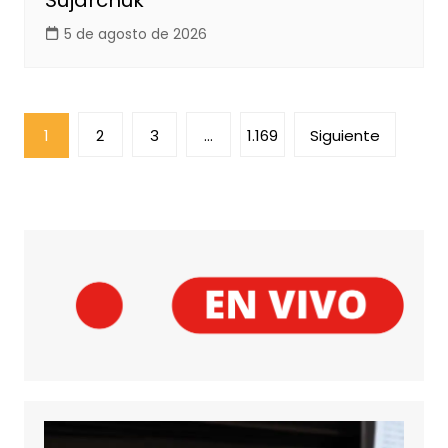
5 de agosto de 2026
Paginación
1
2
3
…
1.169
Siguiente
de
entradas