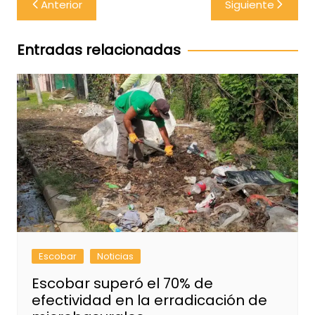
Anterior
Siguiente
de
entradas
Entradas relacionadas
Escobar
Noticias
Escobar superó el 70% de
efectividad en la erradicación de