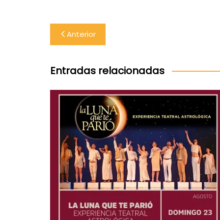
Navegación
Anterior
de
entradas
Entradas relacionadas