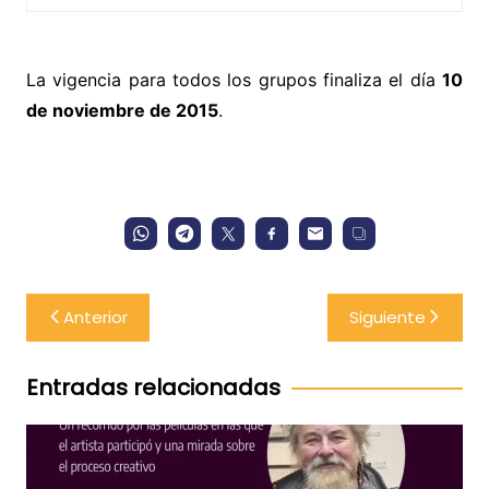
La vigencia para todos los grupos finaliza el día
10
de noviembre de 2015
.
Navegación
Anterior
Siguiente
de
entradas
Entradas relacionadas