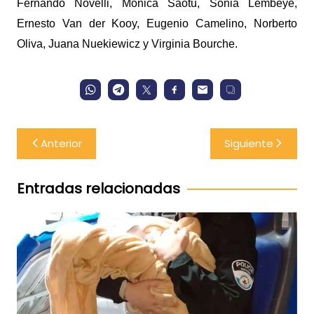
Fernando Novelli, Monica Saotu, Sonia Lembeye,
Ernesto Van der Kooy, Eugenio Camelino, Norberto
Oliva, Juana Nuekiewicz y Virginia Bourche.
Navegación
Anterior
Siguiente
de
entradas
Entradas relacionadas