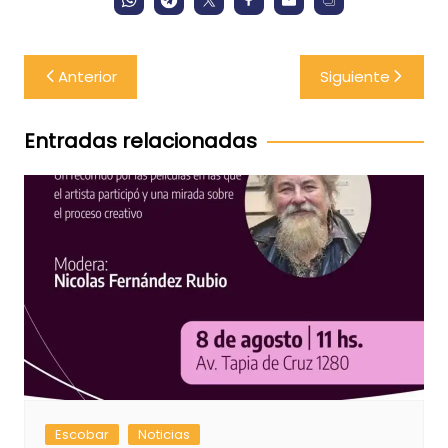
Navegación
Anterior
Siguiente
de
entradas
Entradas relacionadas
Escobar
Noticias