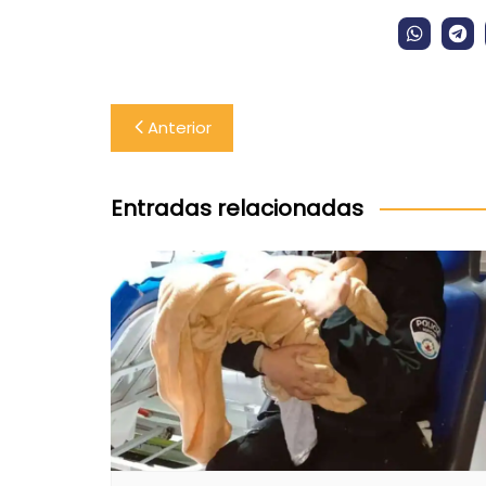
Navegación
Anterior
de
entradas
Entradas relacionadas