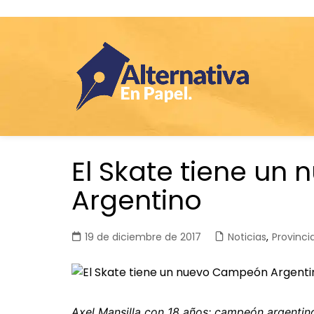
Saltar
El Skate tiene u
al
contenido
Argentino
19 de diciembre de 2017
Noticias
,
Provincia
Axel Mansilla con 18 años: campeón argentin