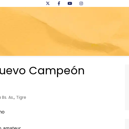
n nuevo Campeón
 Bs. As.
,
Tigre
o amateur