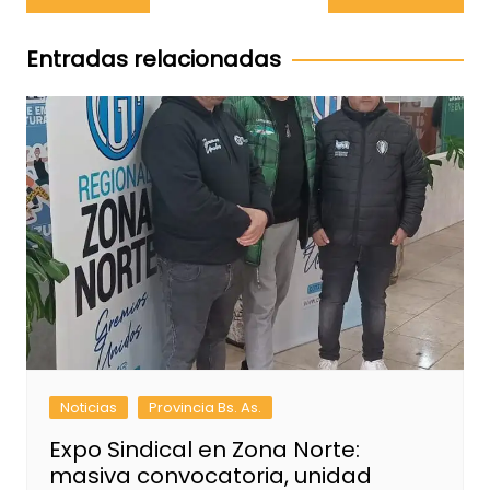
de
entradas
Entradas relacionadas
Noticias
Provincia Bs. As.
Expo Sindical en Zona Norte:
masiva convocatoria, unidad