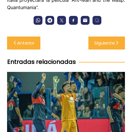
Quantumania”.
Navegación
Anterior
Siguiente
de
entradas
Entradas relacionadas