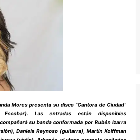
anda Mores presenta su disco “Cantora de Ciudad”
Escobar). Las entradas están disponibles
compañará su banda conformada por Rubén Izarra
usión), Daniela Reynoso (guitarra), Martín Koiffman
tierrez (violín). Además, el show promete invitados