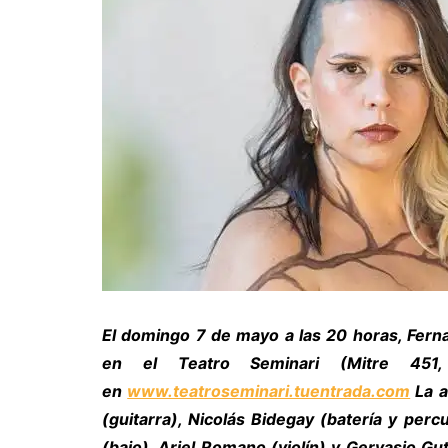
El domingo 7 de mayo a las 20 horas, Fern
en el Teatro Seminari (Mitre 451, 
en
www.teatroseminari.tuentrada.com
La a
(guitarra), Nicolás Bidegay (batería y perc
(bajo), Ariel Romano (violín) y Gervasio Gu