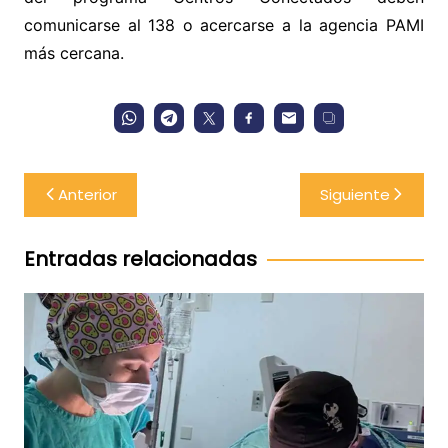
comunicarse al 138 o acercarse a la agencia PAMI
más cercana.
Navegación
Anterior
Siguiente
de
entradas
Entradas relacionadas