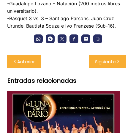
-Guadalupe Lozano – Natación (200 metros libres
universitario).
-Básquet 3 vs. 3 – Santiago Parsons, Juan Cruz
Urunde, Bautista Souza e Ivo Franzese (Sub-16).
Navegación
Anterior
Siguiente
de
entradas
Entradas relacionadas