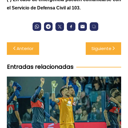
el Servicio de Defensa Civil al 103.
Navegación
Anterior
Siguiente
de
entradas
Entradas relacionadas