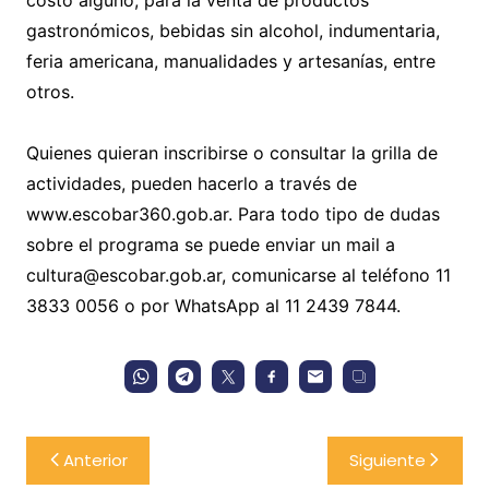
costo alguno, para la venta de productos
gastronómicos, bebidas sin alcohol, indumentaria,
feria americana, manualidades y artesanías, entre
otros.
Quienes quieran inscribirse o consultar la grilla de
actividades, pueden hacerlo a través de
www.escobar360.gob.ar. Para todo tipo de dudas
sobre el programa se puede enviar un mail a
cultura@escobar.gob.ar, comunicarse al teléfono 11
3833 0056 o por WhatsApp al 11 2439 7844.
Navegación
Anterior
Siguiente
de