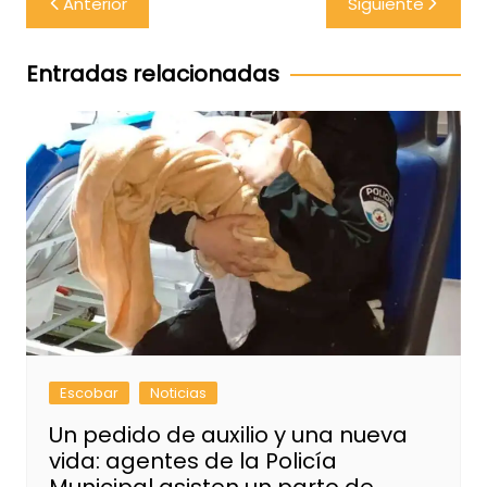
Anterior
Siguiente
de
entradas
Entradas relacionadas
Escobar
Noticias
Un pedido de auxilio y una nueva
vida: agentes de la Policía
Municipal asisten un parto de