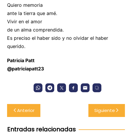
Quiero memoria
ante la tierra que amé.
Vivir en el amor
de un alma comprendida.
Es preciso el haber sido y no olvidar el haber
querido.
Patricia Patt
@patriciapatt23
Navegación
Anterior
Siguiente
de
entradas
Entradas relacionadas