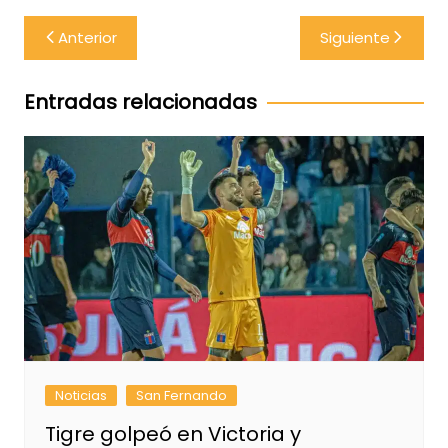
Navegación
Anterior
Siguiente
de
entradas
Entradas relacionadas
Noticias
San Fernando
Tigre golpeó en Victoria y