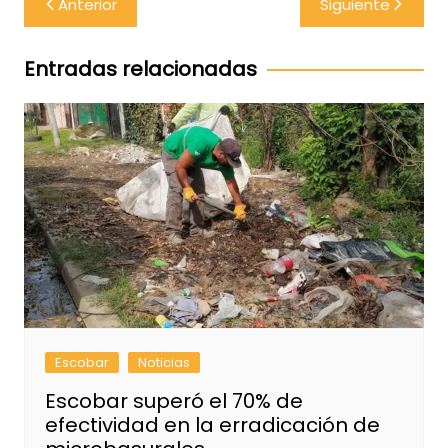
Anterior
Siguiente
de
entradas
Entradas relacionadas
Escobar
Noticias
Escobar superó el 70% de
efectividad en la erradicación de