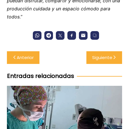
puedan disfrutar, compartir y emocionarse, con una
producción cuidada y un espacio cómodo para
todos.”
Navegación
Anterior
Siguiente
de
entradas
Entradas relacionadas