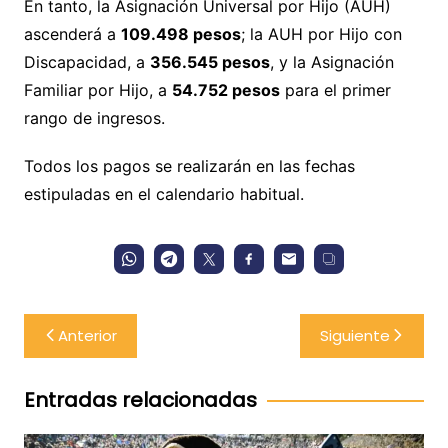
En tanto, la Asignación Universal por Hijo (AUH)
ascenderá a
109.498 pesos
; la AUH por Hijo con
Discapacidad, a
356.545 pesos
, y la Asignación
Familiar por Hijo, a
54.752 pesos
para el primer
rango de ingresos.
Todos los pagos se realizarán en las fechas
estipuladas en el calendario habitual.
Navegación
Anterior
Siguiente
de
entradas
Entradas relacionadas