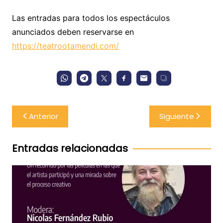
Las entradas para todos los espectáculos
anunciados deben reservarse en
https://teatrootamendi.com/
Navegación
Anterior
Siguiente
de
entradas
Entradas relacionadas