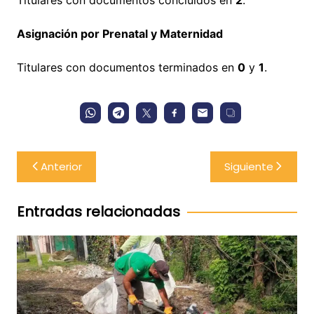
Asignación por Prenatal y Maternidad
Titulares con documentos terminados en
0
y
1
.
Navegación
Anterior
Siguiente
de
entradas
Entradas relacionadas