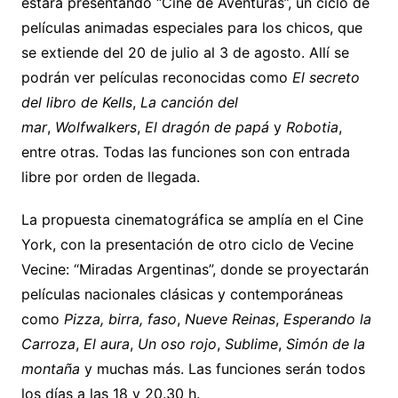
estará presentando “Cine de Aventuras”, un ciclo de
películas animadas especiales para los chicos, que
se extiende del 20 de julio al 3 de agosto. Allí se
podrán ver películas reconocidas como
El secreto
del libro de Kells
,
La canción del
mar
,
Wolfwalkers
,
El dragón de papá
y
Robotia
,
entre otras. Todas las funciones son con entrada
libre por orden de llegada.
La propuesta cinematográfica se amplía en el Cine
York, con la presentación de otro ciclo de Vecine
Vecine: “Miradas Argentinas”, donde se proyectarán
películas nacionales clásicas y contemporáneas
como
Pizza, birra, faso
,
Nueve Reinas
,
Esperando la
Carroza
,
El aura
,
Un oso rojo
,
Sublime
,
Simón de la
montaña
y muchas más. Las funciones serán todos
los días a las 18 y 20.30 h.