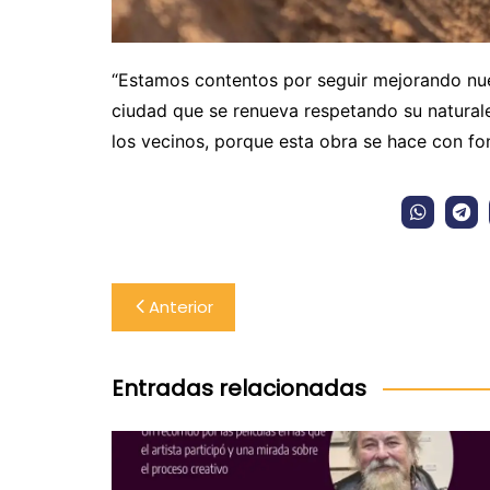
“Estamos contentos por seguir mejorando nue
ciudad que se renueva respetando su natura
los vecinos, porque esta obra se hace con fo
Navegación
Anterior
de
entradas
Entradas relacionadas