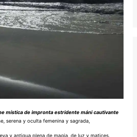
ne mística de impronta estridente máni cautivante
e, serena y oculta femenina y sagrada,
va y antigua plena de magia, de luz y matices.