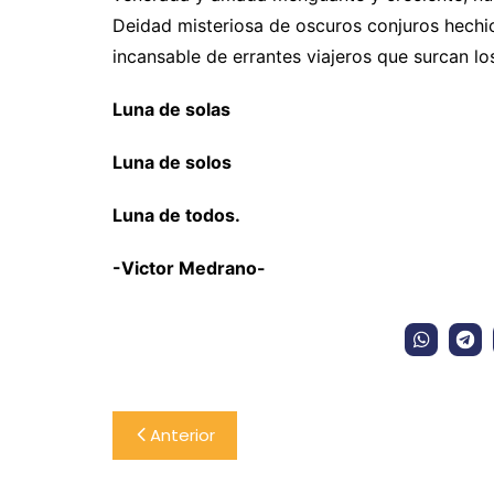
Deidad misteriosa de oscuros conjuros hech
incansable de errantes viajeros que surcan l
Luna de solas
Luna de solos
Luna de todos.
-Victor Medrano-
Navegación
Anterior
de