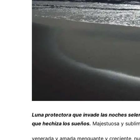
Luna protectora que invade las noches sele
que hechiza los sueños.
Majestuosa y sublim
venerada y amada menguante y creciente, nue