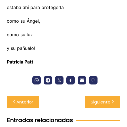
estaba ahí para protegerla
como su Ángel,
como su luz
y su pañuelo!
Patricia Patt
Navegación
Anterior
Siguiente
de
entradas
Entradas relacionadas