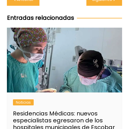
de
entradas
Entradas relacionadas
Noticias
Residencias Médicas: nuevos
especialistas egresaron de los
hospitales municipales de Escobar