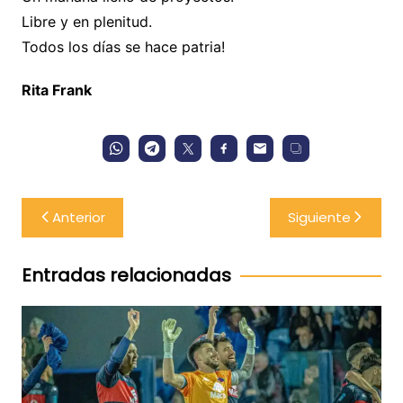
Libre y en plenitud.
Todos los días se hace patria!
Rita Frank
Navegación
Anterior
Siguiente
de
entradas
Entradas relacionadas