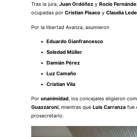
Tras la jura,
Juan Ordóñez
y
Rocío Fernánde
ocupadas por
Cristian Pisaco
y
Claudia Led
Por la libertad Avanza, asumieron
Eduardo Gianfrancesco
Soledad Müller
Damián Pérez
Luz Camaño
Cristian Vila
Por
unanimidad
, los concejales eligieron co
Guazzaroni
, mientras que
Luis Carranza
fue 
prosecretario.