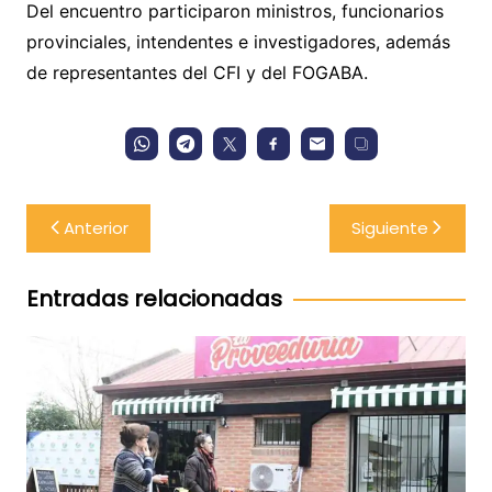
Del encuentro participaron ministros, funcionarios
provinciales, intendentes e investigadores, además
de representantes del CFI y del FOGABA.
Navegación
Anterior
Siguiente
de
entradas
Entradas relacionadas