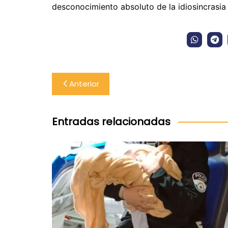
desconocimiento absoluto de la idiosincrasia 
Navegación
Anterior
de
entradas
Entradas relacionadas