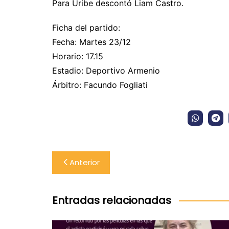
Para Uribe descontó Liam Castro.
Ficha del partido:
Fecha: Martes 23/12
Horario: 17.15
Estadio: Deportivo Armenio
Árbitro: Facundo Fogliati
Navegación
Anterior
de
entradas
Entradas relacionadas