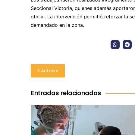
Seccional Victoria, quienes además aportaron
oficial. La intervención permitió reforzar la 
demandado en la zona.
Navegación
Anterior
de
entradas
Entradas relacionadas