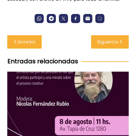
Navegación
Anterior
Siguiente
de
entradas
Entradas relacionadas