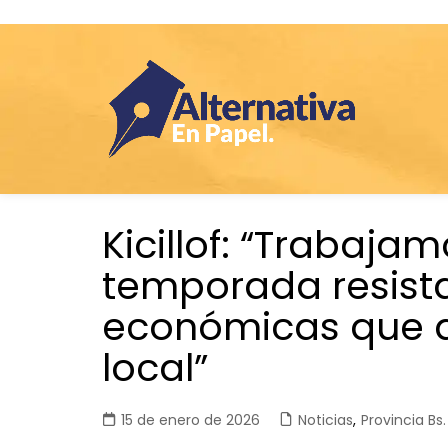
Saltar
Kicillof: “Trabaja
al
contenido
temporada resista 
económicas que d
local”
15 de enero de 2026
Noticias
,
Provincia Bs.