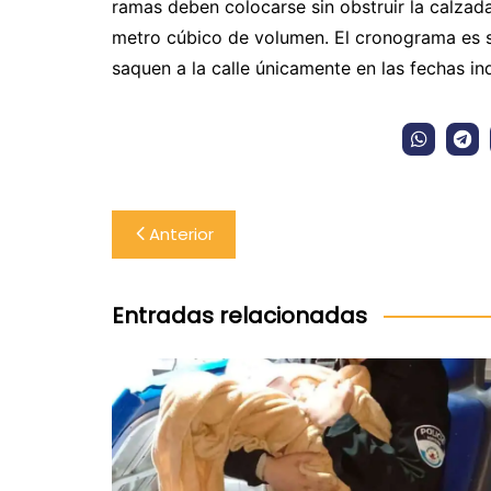
ramas deben colocarse sin obstruir la calzad
metro cúbico de volumen. El cronograma es s
saquen a la calle únicamente en las fechas ind
Navegación
Anterior
de
entradas
Entradas relacionadas