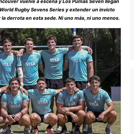
ancouver vuelve a escena y Los Pumas Seven llegan
el World Rugby Sevens Series y extender un invicto
er la derrota en esta sede. Ni uno más, ni uno menos.