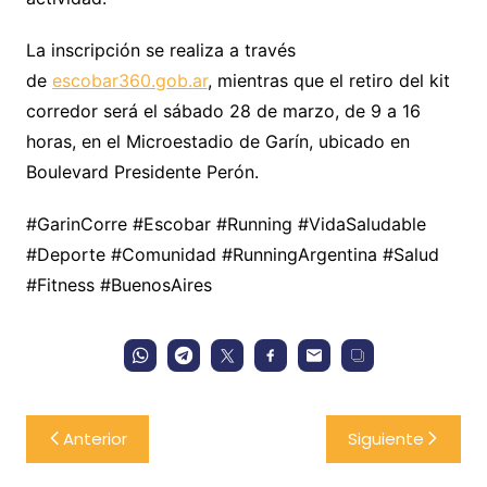
La inscripción se realiza a través
de
escobar360.gob.ar
, mientras que el retiro del kit
corredor será el sábado 28 de marzo, de 9 a 16
horas, en el Microestadio de Garín, ubicado en
Boulevard Presidente Perón.
#GarinCorre #Escobar #Running #VidaSaludable
#Deporte #Comunidad #RunningArgentina #Salud
#Fitness #BuenosAires
Navegación
Anterior
Siguiente
de