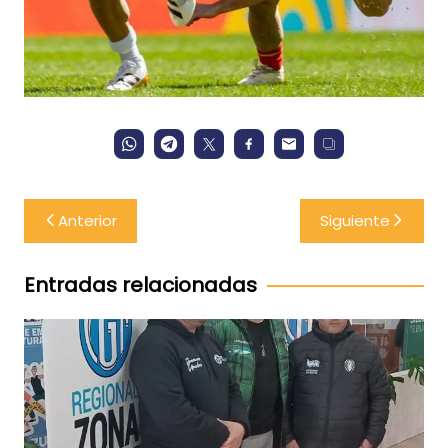
Navegación
Anterior
Siguiente
de
entradas
Entradas relacionadas