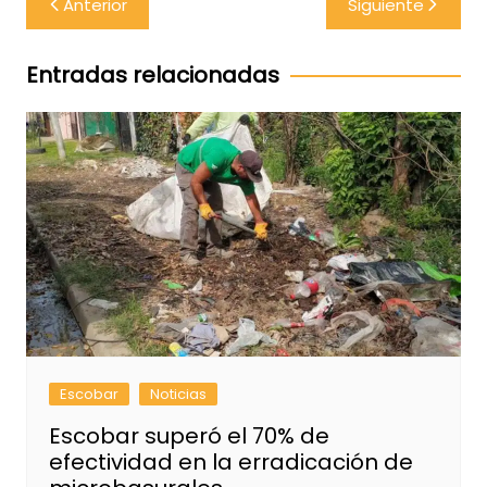
Anterior
Siguiente
de
entradas
Entradas relacionadas
Escobar
Noticias
Escobar superó el 70% de
efectividad en la erradicación de