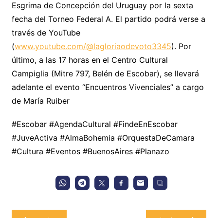
Esgrima de Concepción del Uruguay por la sexta
fecha del Torneo Federal A. El partido podrá verse a
través de YouTube
(
www.youtube.com/@lagloriaodevoto3345
). Por
último, a las 17 horas en el Centro Cultural
Campiglia (Mitre 797, Belén de Escobar), se llevará
adelante el evento “Encuentros Vivenciales” a cargo
de María Ruiber
#Escobar #AgendaCultural #FindeEnEscobar
#JuveActiva #AlmaBohemia #OrquestaDeCamara
#Cultura #Eventos #BuenosAires #Planazo
Navegación