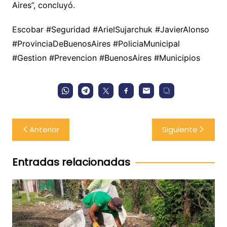
Aires”, concluyó.
Escobar #Seguridad #ArielSujarchuk #JavierAlonso
#ProvinciaDeBuenosAires #PoliciaMunicipal
#Gestion #Prevencion #BuenosAires #Municipios
Navegación
Anterior
Siguiente
de
entradas
Entradas relacionadas