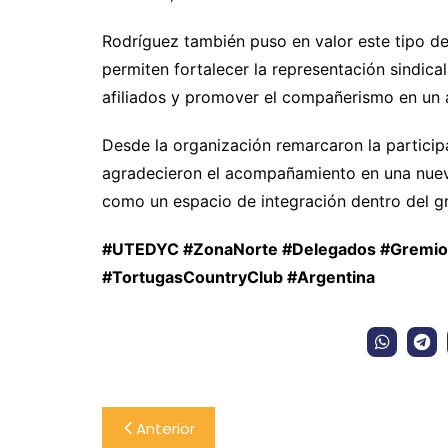
Rodríguez también puso en valor este tipo de 
permiten fortalecer la representación sindica
afiliados y promover el compañerismo en un ám
Desde la organización remarcaron la participa
agradecieron el acompañamiento en una nuev
como un espacio de integración dentro del g
#UTEDYC #ZonaNorte #Delegados #Gremios #T
#TortugasCountryClub #Argentina
Navegación
Anterior