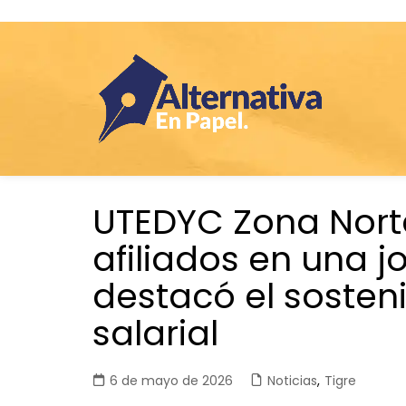
Saltar
UTEDYC Zona Norte
al
contenido
afiliados en una j
destacó el sosten
salarial
6 de mayo de 2026
Noticias
,
Tigre