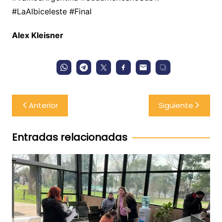
#LaAlbiceleste #Final
Alex Kleisner
Navegación
Anterior
Siguiente
de
entradas
Entradas relacionadas