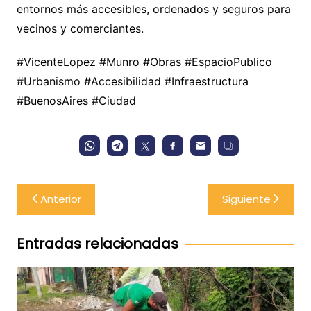
entornos más accesibles, ordenados y seguros para
vecinos y comerciantes.
#VicenteLopez #Munro #Obras #EspacioPublico
#Urbanismo #Accesibilidad #Infraestructura
#BuenosAires #Ciudad
Navegación
Anterior
Siguiente
de
entradas
Entradas relacionadas