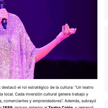
k
destacó el rol estratégico de la cultura: “Un teatro
 local. Cada inversión cultural genera trabajo y
s, comerciantes y emprendedores”. Además, subrayó
en
1889
, incluso anterior al
Teatro Colón
, y remarcó