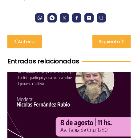
Navegación
Anterior
Siguiente
de
entradas
Entradas relacionadas