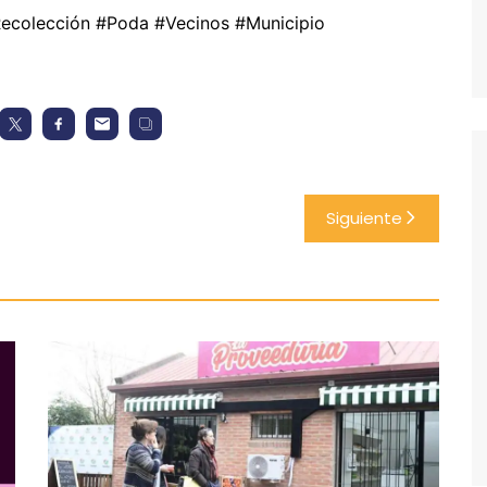
Recolección #Poda #Vecinos #Municipio
Siguiente