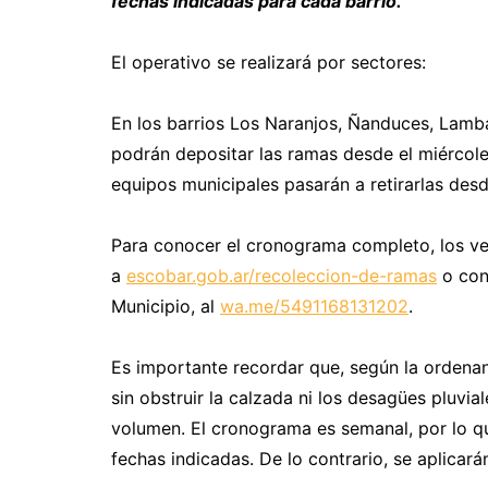
fechas indicadas para cada barrio.
El operativo se realizará por sectores:
En los barrios Los Naranjos, Ñanduces, Lamba
podrán depositar las ramas desde el miércole
equipos municipales pasarán a retirarlas desde
Para conocer el cronograma completo, los ve
a
escobar.gob.ar/recoleccion-de-ramas
o cons
Municipio, al
wa.me/5491168131202
.
Es importante recordar que, según la ordena
sin obstruir la calzada ni los desagües pluv
volumen. El cronograma es semanal, por lo qu
fechas indicadas. De lo contrario, se aplicará