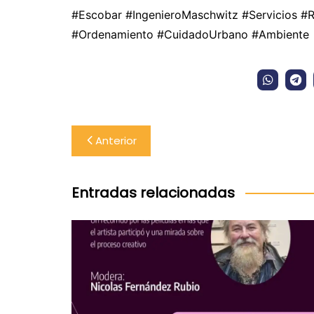
#Escobar #IngenieroMaschwitz #Servicios #
#Ordenamiento #CuidadoUrbano #Ambiente
Navegación
Anterior
de
entradas
Entradas relacionadas