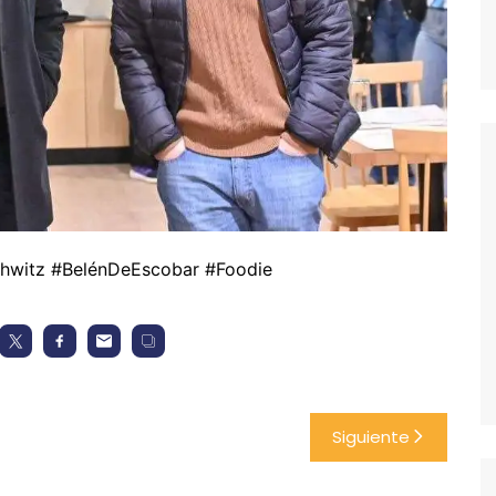
hwitz #BelénDeEscobar #Foodie
Siguiente